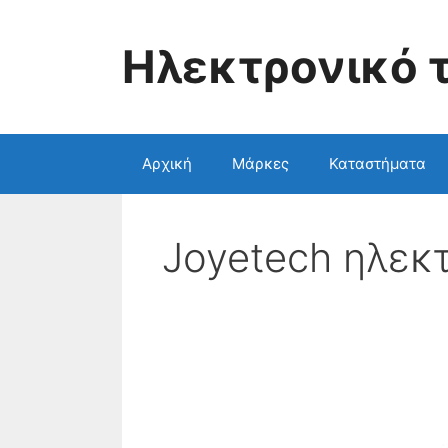
Skip
to
Ηλεκτρονικό 
content
Aρχική
Μάρκες
Καταστήματα
Joyetech ηλεκ